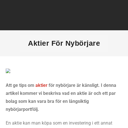
Hem
Aktier För Nybörjare​
Ekonomisk ordlista
Börsnyheter
Aktier
Att ge tips om
aktier
för nybörjare är känsligt. I denna
artikel kommer vi beskriva vad en aktie är och ett par
Alternativa investeringar
bolag som kan vara bra för en långsiktig
Låna pengar
nybörjarportfölj.
Bästa ekonomipoddar
En aktie kan man köpa som en investering i ett annat