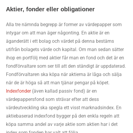
Aktier, fonder eller obligationer
Alla tre nämnda begrepp är former av värdepapper som
intygar om att man äger någonting. En aktie är en
äganderätt i ett bolag och värdet på denna bestäms
utifrån bolagets värde och kapital. Om man sedan sätter
ihop en portfölj med aktier får man en fond och det är en
fondförvaltare som ser till att den ständigt är uppdaterad.
Fondförvaltaren ska köpa när aktierna är låga och sälja
när de är höga så att man tjänar pengar på köpet.
Indexfonder
(även kallad passiv fond) är en
värdepappersfond som strävar efter att dess
värdeutveckling ska spegla ett visst marknadsindex. En
aktiebaserad indexfond bygger på den enkla regeln att
köpa samma andel av varje aktie som aktien har i det
index som fonden har valt att följa