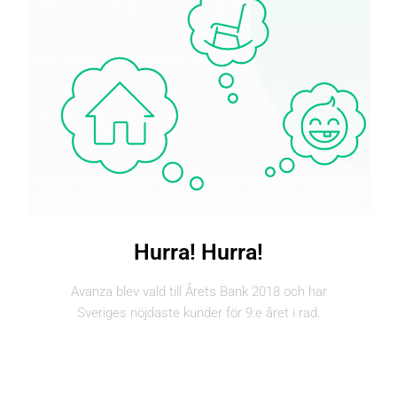
Hurra! Hurra!
Avanza blev vald till Årets Bank 2018 och har
Sveriges nöjdaste kunder för 9:e året i rad.