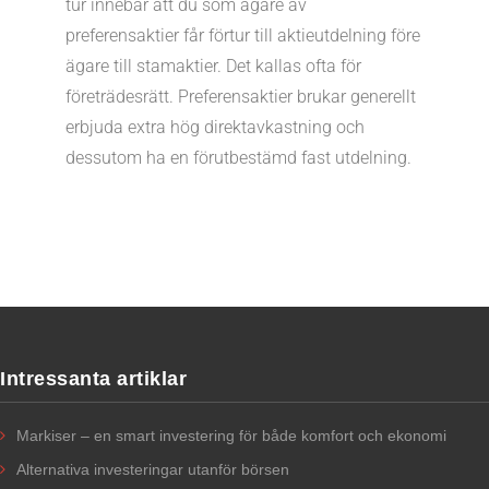
tur innebär att du som ägare av
preferensaktier får förtur till aktieutdelning före
ägare till stamaktier. Det kallas ofta för
företrädesrätt. Preferensaktier brukar generellt
erbjuda extra hög direktavkastning och
dessutom ha en förutbestämd fast utdelning.
Intressanta artiklar
Markiser – en smart investering för både komfort och ekonomi
Alternativa investeringar utanför börsen