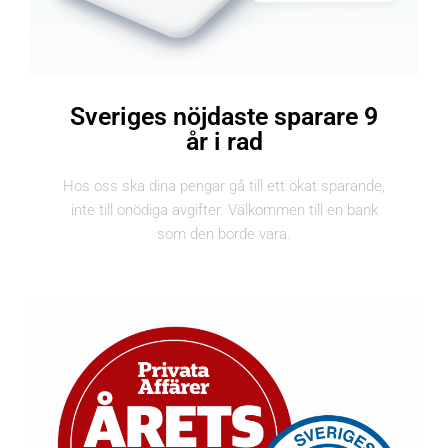
Sveriges nöjdaste sparare 9
år i rad
Hos oss ska dina pengar gå till ett ökat sparande,
inte till onödiga avgifter. Välkommen till en bank
som den borde vara.