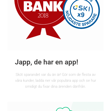
Japp, de har en app!
Sköt sparandet var du än är! Gör som de flesta av
våra kunder, ladda ner vår populära app och se hur
smidigt du fixar dina ärenden därifrån.