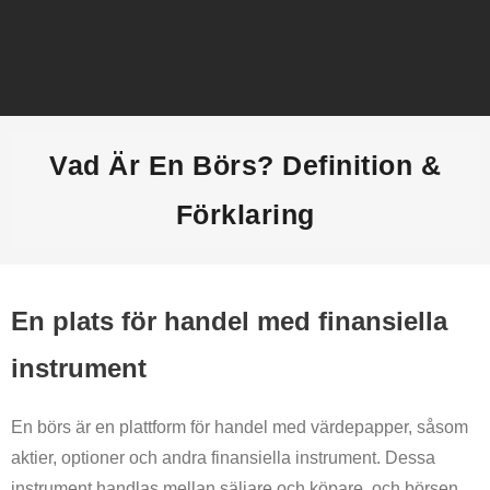
Hem
Vad Är En Börs? Definition &
Ekonomisk ordlista
Förklaring
Börsnyheter
Aktier
En plats för handel med finansiella
Alternativa investeringar
instrument
Låna pengar
En börs är en plattform för handel med värdepapper, såsom
aktier, optioner och andra finansiella instrument. Dessa
Bästa ekonomipoddar
instrument handlas mellan säljare och köpare, och börsen