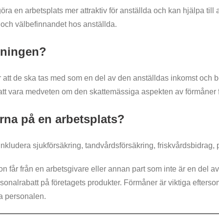
göra en arbetsplats mer attraktiv för anställda och kan hjälpa till
n och välbefinnandet hos anställda.
tningen?
bär att de ska tas med som en del av den anställdas inkomst och 
gt att vara medveten om den skattemässiga aspekten av förmåner 
erna på en arbetsplats?
kludera sjukförsäkring, tandvårdsförsäkring, friskvårdsbidrag, 
on får från en arbetsgivare eller annan part som inte är en del
ersonalrabatt på företagets produkter. Förmåner är viktiga efterso
lla personalen.