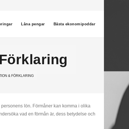
eringar
Låna pengar
Bästa ekonomipoddar
Förklaring
TION & FÖRKLARING
 av personens lön. Förmåner kan komma i olika
t undersöka vad en förmån är, dess betydelse och