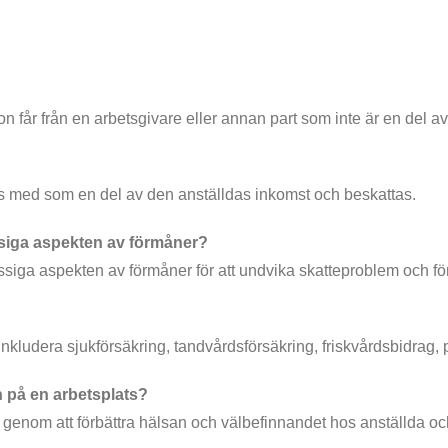
n får från en arbetsgivare eller annan part som inte är en del a
tas med som en del av den anställdas inkomst och beskattas.
ässiga aspekten av förmåner?
siga aspekten av förmåner för att undvika skatteproblem och för 
kludera sjukförsäkring, tandvårdsförsäkring, friskvårdsbidrag, 
en på en arbetsplats?
en genom att förbättra hälsan och välbefinnandet hos anställda oc