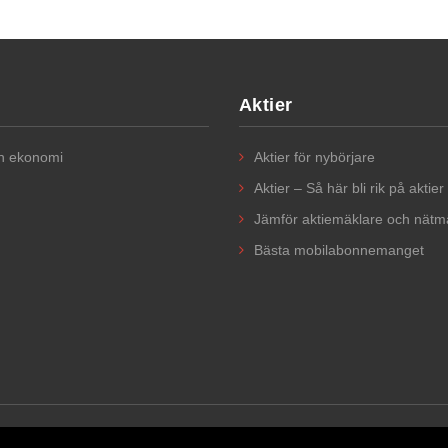
Aktier
ch ekonomi
Aktier för nybörjare​
Aktier – Så här bli rik på aktier
Jämför aktiemäklare och nätm
Bästa mobilabonnemanget