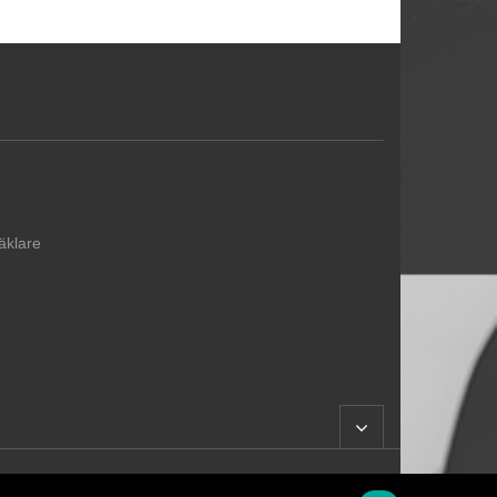
äklare