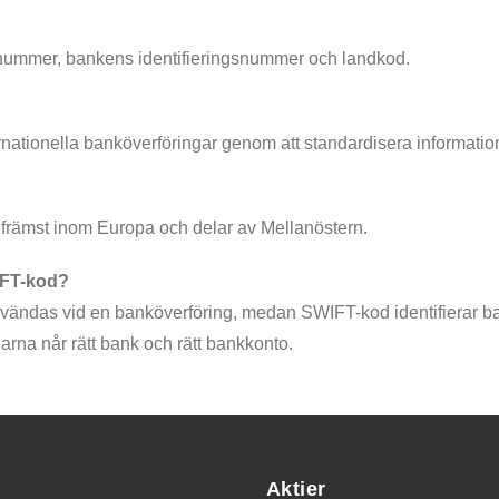
nummer, bankens identifieringsnummer och landkod.
ernationella banköverföringar genom att standardisera informat
 främst inom Europa och delar av Mellanöstern.
IFT-kod?
 användas vid en banköverföring, medan SWIFT-kod identifierar
arna når rätt bank och rätt bankkonto.
Aktier