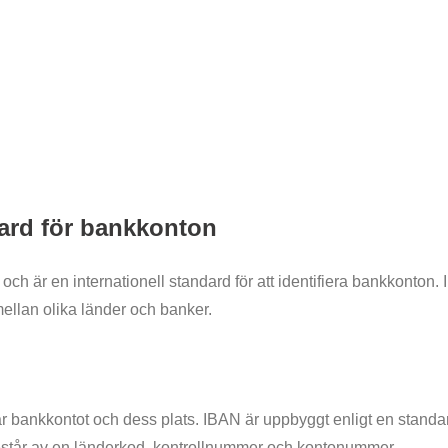
dard för bankkonton
ch är en internationell standard för att identifiera bankkonton. 
mellan olika länder och banker.
 bankkontot och dess plats. IBAN är uppbyggt enligt en standardi
estår av en länderkod, kontrollnummer och kontonummer.