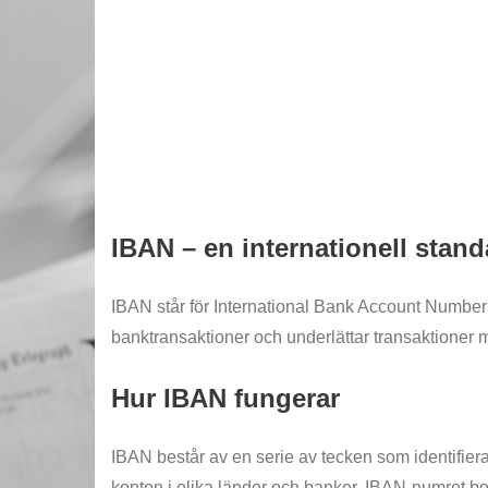
IBAN – en internationell stan
IBAN står för International Bank Account Number o
banktransaktioner och underlättar transaktioner 
Hur IBAN fungerar
IBAN består av en serie av tecken som identifierar
konton i olika länder och banker. IBAN-numret b