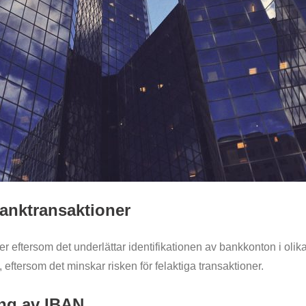
banktransaktioner
oner eftersom det underlättar identifikationen av bankkonton i o
eftersom det minskar risken för felaktiga transaktioner.
ng av IBAN