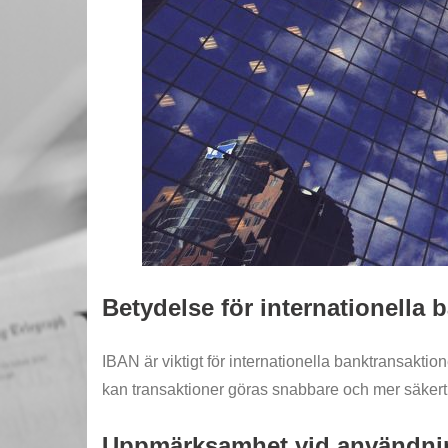
Betydelse för internationella 
IBAN är viktigt för internationella banktransakti
kan transaktioner göras snabbare och mer säkert, 
Uppmärksamhet vid användni