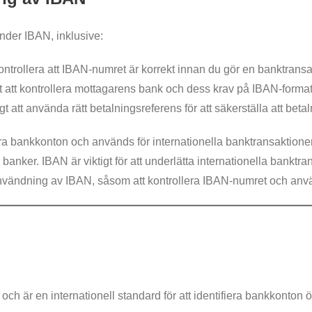
vänder IBAN, inklusive:
 kontrollera att IBAN-numret är korrekt innan du gör en banktransa
gt att kontrollera mottagarens bank och dess krav på IBAN-format
igt att använda rätt betalningsreferens för att säkerställa att beta
fiera bankkonton och används för internationella banktransaktion
ch banker. IBAN är viktigt för att underlätta internationella banktr
 vid användning av IBAN, såsom att kontrollera IBAN-numret och anv
ch är en internationell standard för att identifiera bankkonton ö