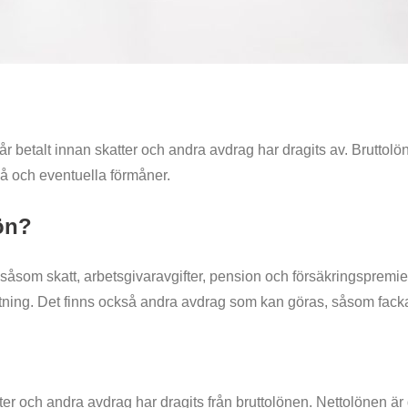
år betalt innan skatter och andra avdrag har dragits av. Brutto
å och eventuella förmåner.
lön?
, såsom skatt, arbetsgivaravgifter, pension och försäkringspremi
ning. Det finns också andra avdrag som kan göras, såsom fackavg
katter och andra avdrag har dragits från bruttolönen. Nettolönen 