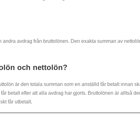
h andra avdrag från bruttolönen. Den exakta summan av nettolön
tolön och nettolön?
ruttolön är den totala summan som en anställd får betalt innan s
år betalt efter att alla avdrag har gjorts. Bruttolönen är allts
t får utbetalt.