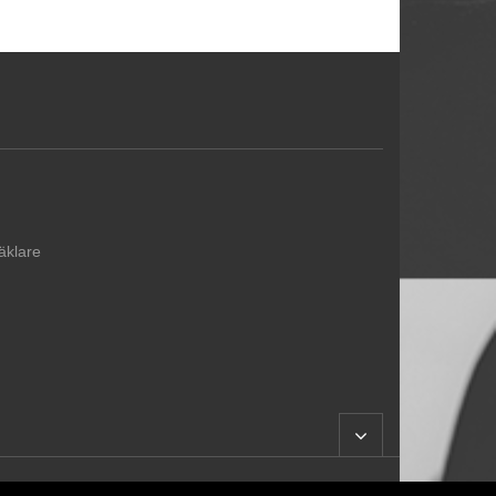
äklare