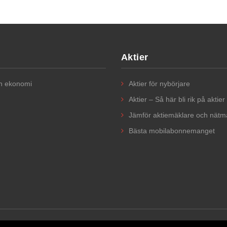
Aktier
ch ekonomi
Aktier för nybörjare​
Aktier – Så här bli rik på aktier
Jämför aktiemäklare och nätm
Bästa mobilabonnemanget