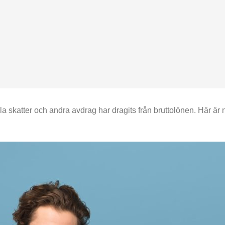
lla skatter och andra avdrag har dragits från bruttolönen. Här är 