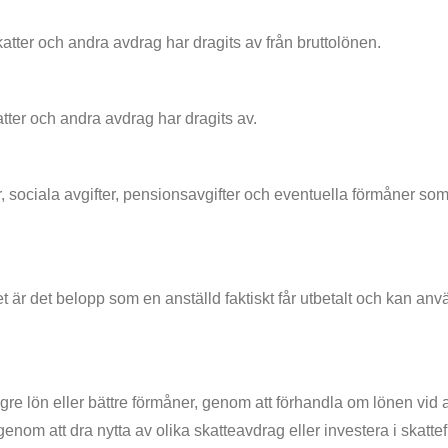
skatter och andra avdrag har dragits av från bruttolönen.
atter och andra avdrag har dragits av.
?
r, sociala avgifter, pensionsavgifter och eventuella förmåner so
 det är det belopp som en anställd faktiskt får utbetalt och kan an
e lön eller bättre förmåner, genom att förhandla om lönen vid an
om att dra nytta av olika skatteavdrag eller investera i skattefr