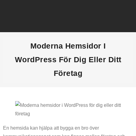
Hem
Moderna Hemsidor I
Ekonomisk ordlista
WordPress För Dig Eller Ditt
Börsnyheter
Företag
Aktier
Alternativa investeringar
Låna pengar
En hemsida kan hjälpa att bygga en bro över
Bästa ekonomipoddar