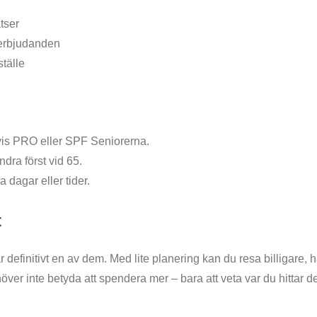
tser
 erbjudanden
ställe
vis PRO eller SPF Seniorerna.
ndra först vid 65.
dagar eller tider.
t
 är definitivt en av dem. Med lite planering kan du resa billigare
ver inte betyda att spendera mer – bara att veta var du hittar d