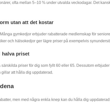
nsionärer, ofta mellan 5–10 % under utvalda veckodagar. Det kansk
form utan att det kostar
t. Många gymkedjor erbjuder rabatterade medlemskap för seniorer
tiker och hälsokedjor ger lägre priser på exempelvis synunders
l halva priset
 särskilda priser för dig som fyllt 60 eller 65. Dessutom erbjude
gillar att hålla dig uppdaterad.
ndena
rabatter, men med några enkla knep kan du hålla dig uppdaterad