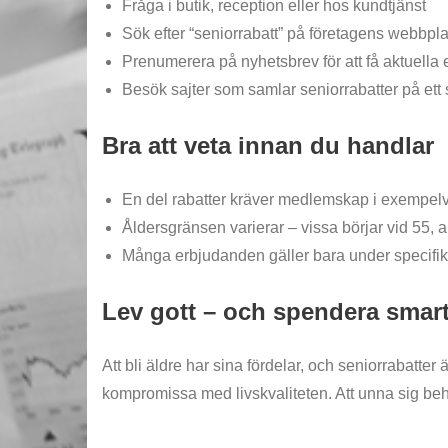
Fråga i butik, reception eller hos kundtjänst
Sök efter “seniorrabatt” på företagens webbpla
Prenumerera på nyhetsbrev för att få aktuella
Besök sajter som samlar seniorrabatter på ett 
Bra att veta innan du handlar
En del rabatter kräver medlemskap i exempel
Åldersgränsen varierar – vissa börjar vid 55, a
Många erbjudanden gäller bara under specifika 
Lev gott – och spendera smar
Att bli äldre har sina fördelar, och seniorrabatter
kompromissa med livskvaliteten. Att unna sig behö