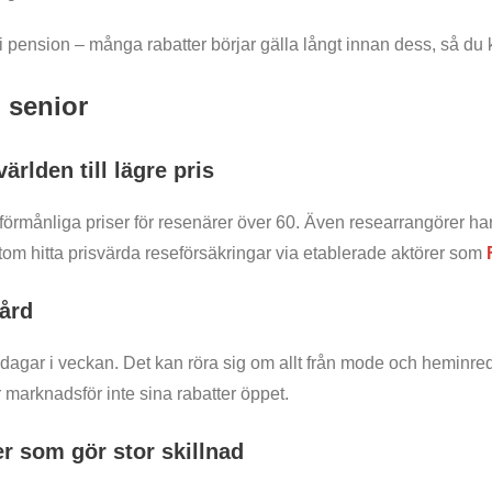
r i pension – många rabatter börjar gälla långt innan dess, så du
 senior
rlden till lägre pris
förmånliga priser för resenärer över 60. Även researrangörer har
om hitta prisvärda reseförsäkringar via etablerade aktörer som
gård
dagar i veckan. Det kan röra sig om allt från mode och heminredn
ker marknadsför inte sina rabatter öppet.
er som gör stor skillnad