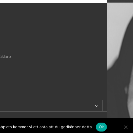
äklare
bbplats kommer vi att anta att du godkänner detta.
Ok