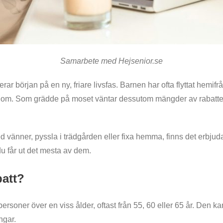
Samarbete med Hejsenior.se
erar början på en ny, friare livsfas. Barnen har ofta flyttat hemifr
ycker om. Som grädde på moset väntar dessutom mängder av rabatt
d vänner, pyssla i trädgården eller fixa hemma, finns det erbjud
du får ut det mesta av dem.
batt?
rsoner över en viss ålder, oftast från 55, 60 eller 65 år. Den kan 
ngar.