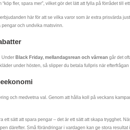
p fler, spara mer”, vilket gör det lätt att fylla på förrådet till ett
rbjudanden här för att se vilka varor som är extra prisvärda jus
ra pengar och undvika matsvinn.
abatter
la. Under
Black Friday, mellandagsrean och vårrean
går det oft
er under hösten, så slipper du betala fullpris när efterfrågan 
ljeekonomi
ring och medvetna val. Genom att hålla koll på veckans kampanj
a ett sätt att spara pengar – det är ett sätt att skapa trygghet. 
pen därefter. Små förändringar i vardagen kan ge stora resultat 