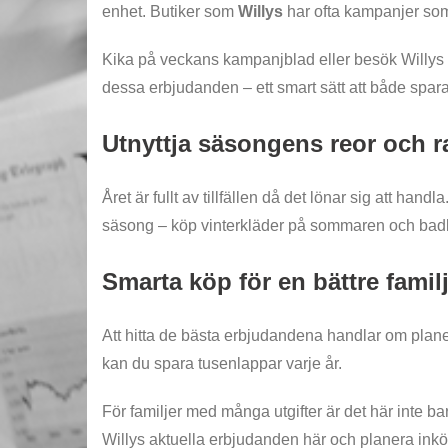
enhet. Butiker som
Willys
har ofta kampanjer som “kö
Kika på veckans kampanjblad eller besök Willys e
dessa erbjudanden – ett smart sätt att både spa
Utnyttja säsongens reor och r
Året är fullt av tillfällen då det lönar sig att hand
säsong – köp vinterkläder på sommaren och badkläd
Smarta köp för en bättre fami
Att hitta de bästa erbjudandena handlar om plane
kan du spara tusenlappar varje år.
För familjer med många utgifter är det här inte bar
Willys aktuella erbjudanden här och planera inkö