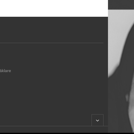
äklare