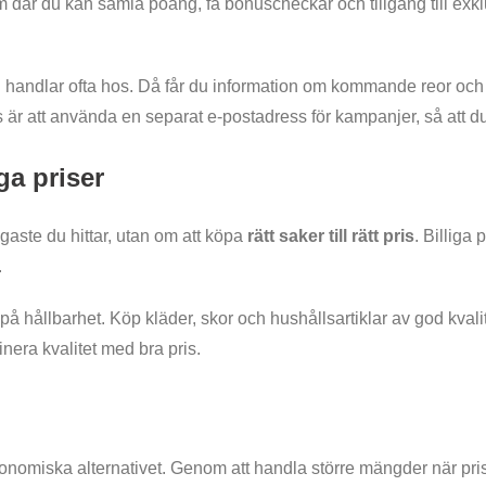
am där du kan samla poäng, få bonuscheckar och tillgång till exk
 handlar ofta hos. Då får du information om kommande reor och 
ps är att använda en separat e-postadress för kampanjer, så att du
ga priser
igaste du hittar, utan om att köpa
rätt saker till rätt pris
. Billiga 
.
sa på hållbarhet. Köp kläder, skor och hushållsartiklar av god kva
inera kvalitet med bra pris.
 ekonomiska alternativet. Genom att handla större mängder när p