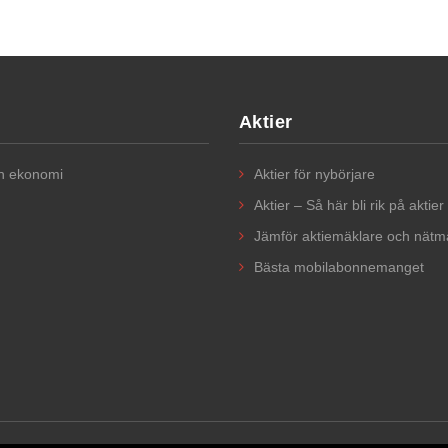
Aktier
ch ekonomi
Aktier för nybörjare​
Aktier – Så här bli rik på aktier
Jämför aktiemäklare och nätm
Bästa mobilabonnemanget