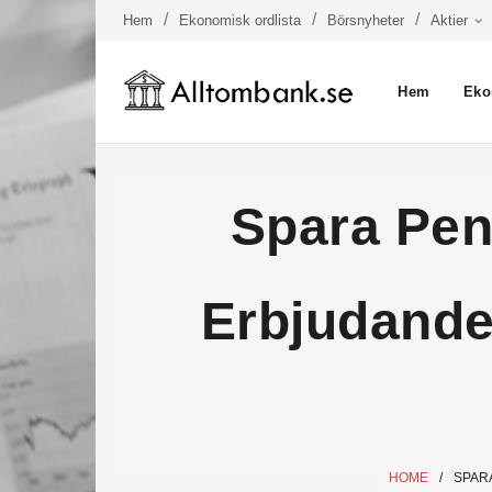
Hem
Ekonomisk ordlista
Börsnyheter
Aktier
Hem
Eko
Spara Pen
Erbjudande
HOME
/
SPAR