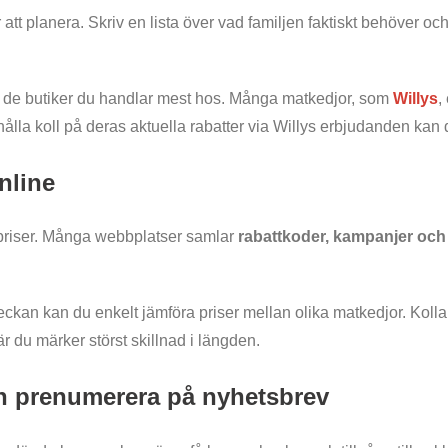
att planera. Skriv en lista över vad familjen faktiskt behöver och 
 i de butiker du handlar mest hos. Många matkedjor, som
Willys
,
t hålla koll på deras aktuella rabatter via Willys erbjudanden kan
nline
a priser. Många webbplatser samlar
rabattkoder, kampanjer oc
veckan kan du enkelt jämföra priser mellan olika matkedjor. Koll
där du märker störst skillnad i längden.
ch prenumerera på nyhetsbrev