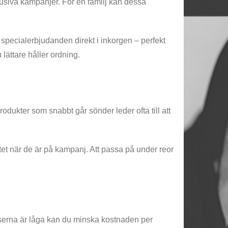
lusiva kampanjer. För en familj kan dessa
specialerbjudanden direkt i inkorgen – perfekt
 lättare håller ordning.
produkter som snabbt går sönder leder ofta till att
litet när de är på kampanj. Att passa på under reor
riserna är låga kan du minska kostnaden per