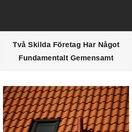
Hem
Två Skilda Företag Har Något
Ekonomisk ordlista
Fundamentalt Gemensamt
Börsnyheter
Aktier
Alternativa investeringar
Låna pengar
Bästa ekonomipoddar